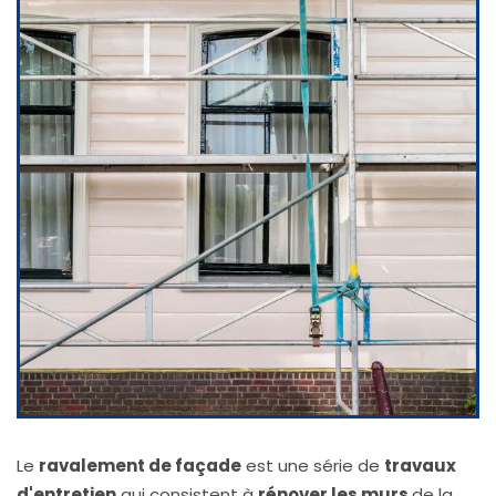
Le
ravalement de façade
est une série de
travaux
d'entretien
qui consistent à
rénover les murs
de la