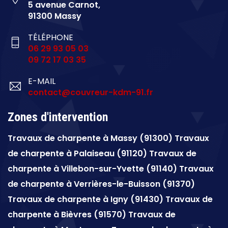
5 avenue Carnot,
91300 Massy
TÉLÉPHONE
06 29 93 05 03
09 72 17 03 35
E-MAIL
contact@couvreur-kdm-91.fr
Zones d'intervention
Travaux de charpente à
Massy (91300)
Travaux
de charpente à
Palaiseau (91120)
Travaux de
charpente à
Villebon-sur-Yvette (91140)
Travaux
de charpente à
Verrières-le-Buisson (91370)
Travaux de charpente à
Igny (91430)
Travaux de
charpente à
Bièvres (91570)
Travaux de