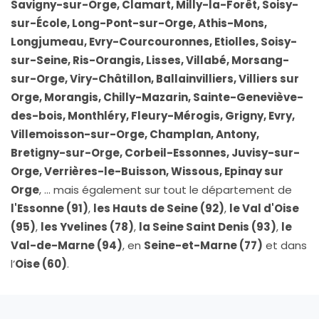
Savigny-sur-Orge, Clamart, Milly-la-Forêt, Soisy-
sur-École, Long-Pont-sur-Orge, Athis-Mons,
Longjumeau, Evry-Courcouronnes, Etiolles, Soisy-
sur-Seine, Ris-Orangis, Lisses, Villabé, Morsang-
sur-Orge, Viry-Châtillon, Ballainvilliers, Villiers sur
Orge, Morangis, Chilly-Mazarin, Sainte-Geneviève-
des-bois, Monthléry, Fleury-Mérogis, Grigny, Evry,
Villemoisson-sur-Orge, Champlan, Antony,
Bretigny-sur-Orge, Corbeil-Essonnes, Juvisy-sur-
Orge, Verrières-le-Buisson, Wissous, Epinay sur
Orge
, … mais également sur tout le département de
l'Essonne (91)
,
les Hauts de Seine (92)
,
le Val d'Oise
(95)
,
les Yvelines (78)
,
la Seine Saint Denis (93)
,
le
Val-de-Marne (94)
, en
Seine-et-Marne (77)
et dans
l’
Oise (60)
.